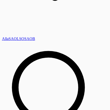
Alla
SAOL
SO
SAOB