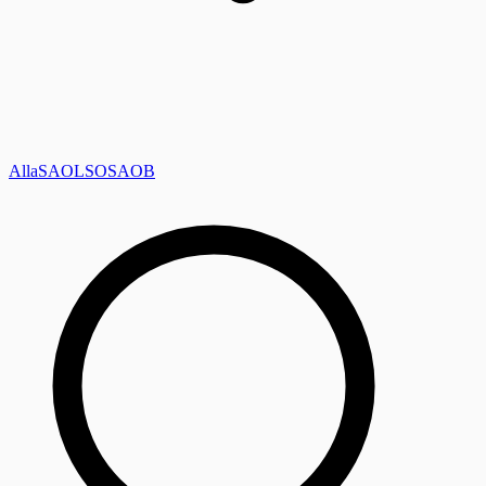
Alla
SAOL
SO
SAOB