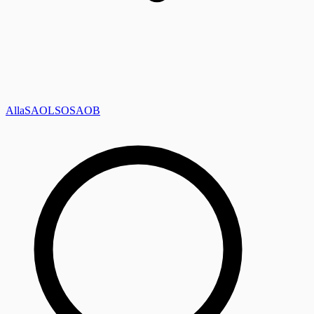
Alla
SAOL
SO
SAOB