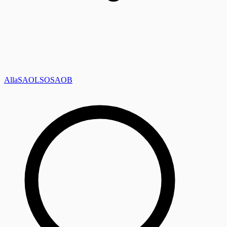
Alla
SAOL
SO
SAOB