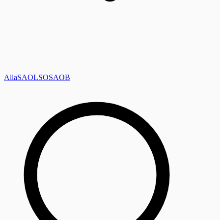
Alla
SAOL
SO
SAOB