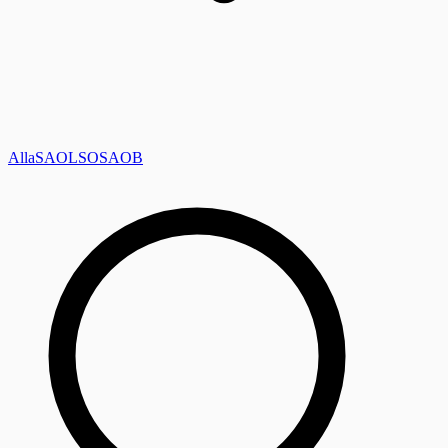
Alla
SAOL
SO
SAOB