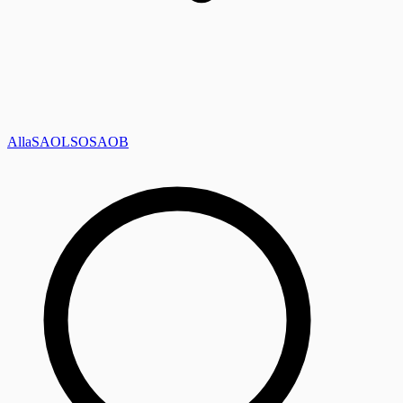
Alla
SAOL
SO
SAOB