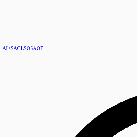
Alla
SAOL
SO
SAOB