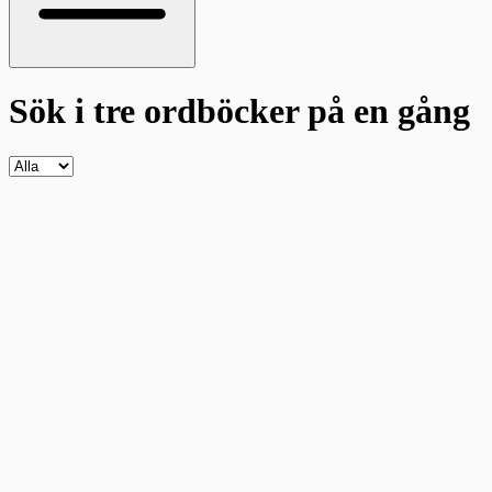
Sök i tre ordböcker
på en gång