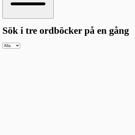
Sök i tre ordböcker
på en gång