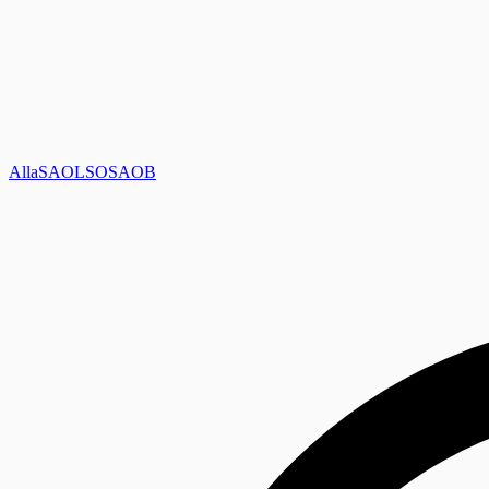
Alla
SAOL
SO
SAOB