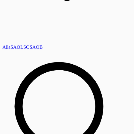
Alla
SAOL
SO
SAOB