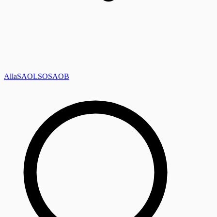
Alla
SAOL
SO
SAOB