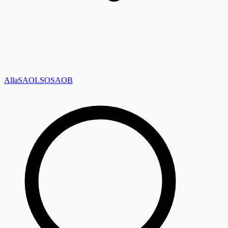
Alla
SAOL
SO
SAOB