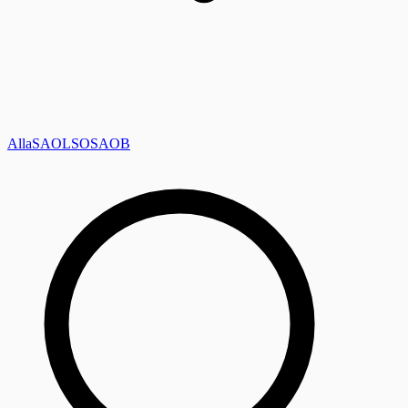
Alla
SAOL
SO
SAOB