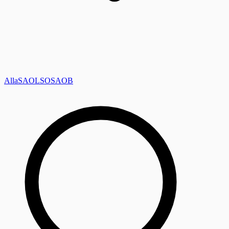
Alla
SAOL
SO
SAOB