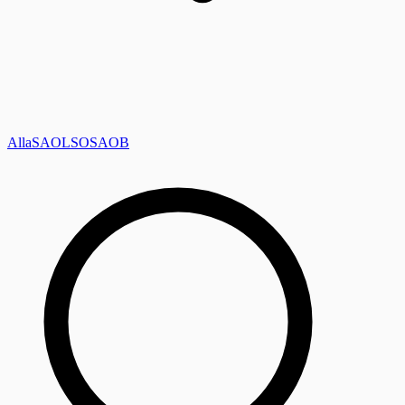
Alla
SAOL
SO
SAOB