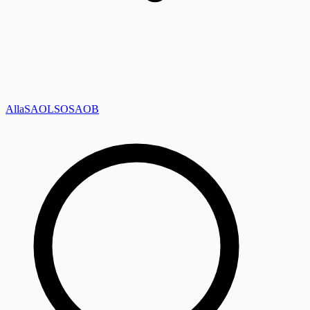
Alla
SAOL
SO
SAOB