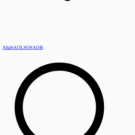
Alla
SAOL
SO
SAOB