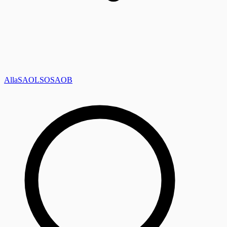
Alla
SAOL
SO
SAOB