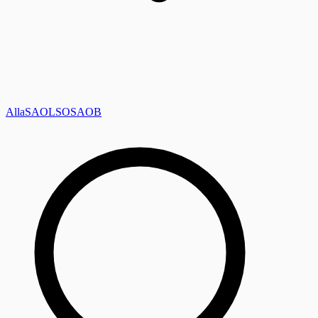
Alla
SAOL
SO
SAOB