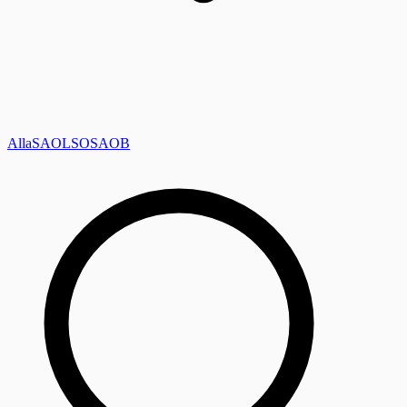
Alla
SAOL
SO
SAOB