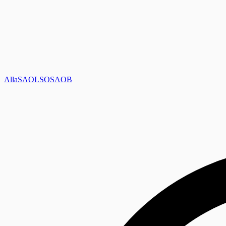
Alla
SAOL
SO
SAOB