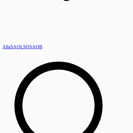
Alla
SAOL
SO
SAOB