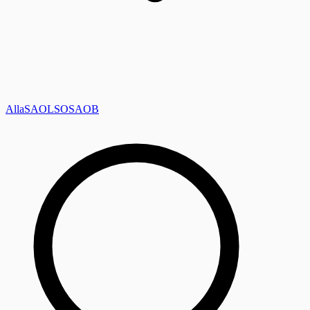
Alla
SAOL
SO
SAOB