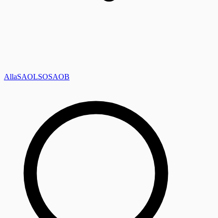
Alla
SAOL
SO
SAOB