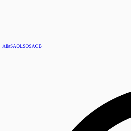
Alla
SAOL
SO
SAOB