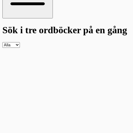
Sök i tre ordböcker
på en gång