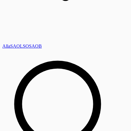
Alla
SAOL
SO
SAOB