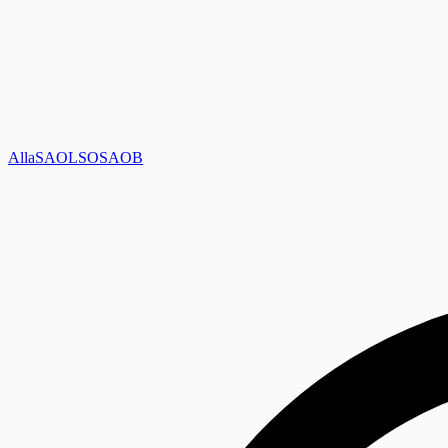
Alla
SAOL
SO
SAOB