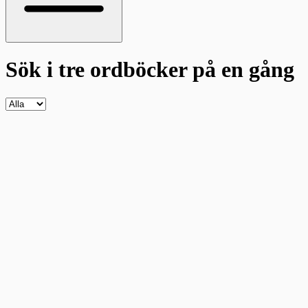
Sök i tre ordböcker
på en gång