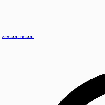
Alla
SAOL
SO
SAOB