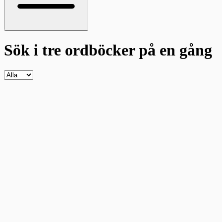
Sök i tre ordböcker
på en gång