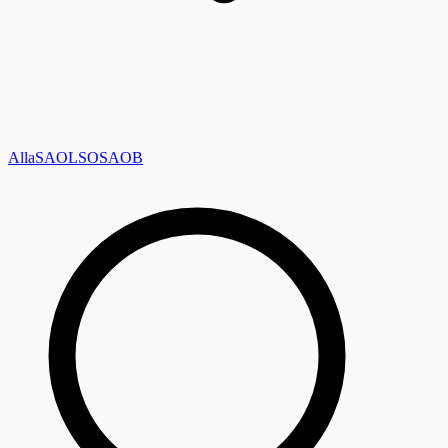
Alla
SAOL
SO
SAOB