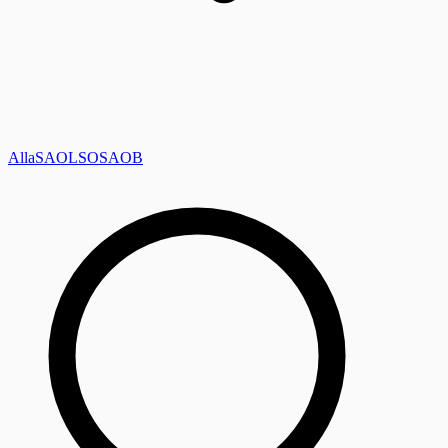
Alla
SAOL
SO
SAOB