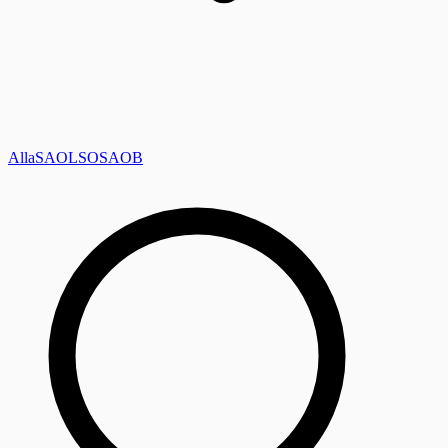
Alla
SAOL
SO
SAOB