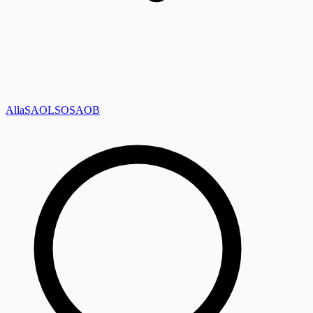
Alla
SAOL
SO
SAOB