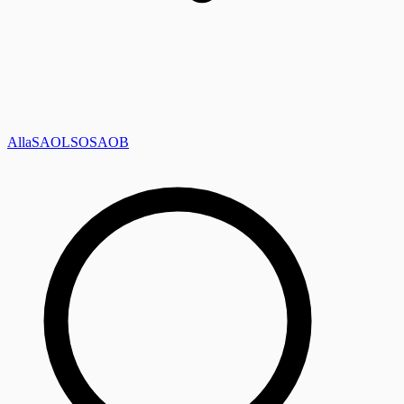
Alla
SAOL
SO
SAOB