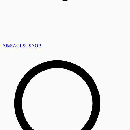
Alla
SAOL
SO
SAOB