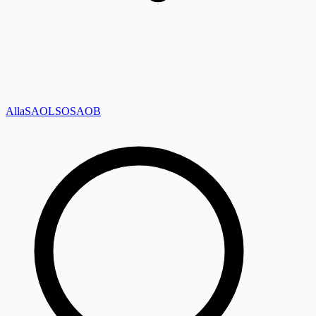
Alla
SAOL
SO
SAOB