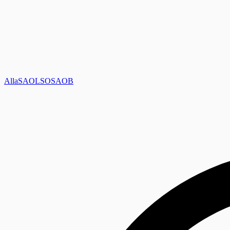
Alla
SAOL
SO
SAOB