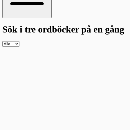
Sök i tre ordböcker
på en gång