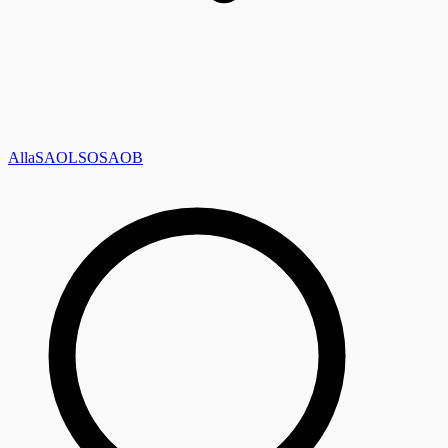
Alla
SAOL
SO
SAOB