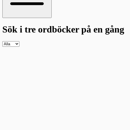
Sök i tre ordböcker
på en gång