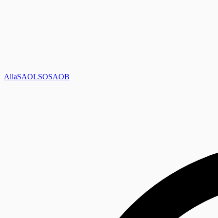
Alla
SAOL
SO
SAOB