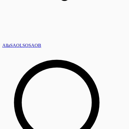
Alla
SAOL
SO
SAOB