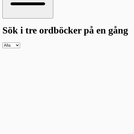
Sök i tre ordböcker
på en gång