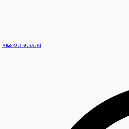
Alla
SAOL
SO
SAOB