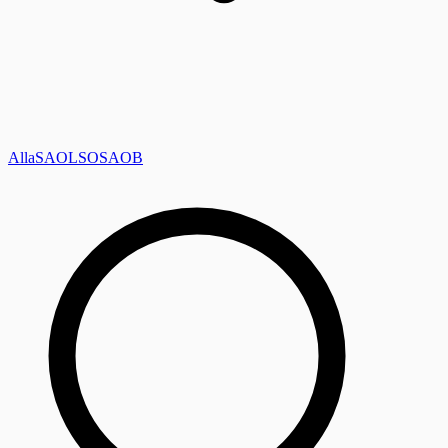
Alla
SAOL
SO
SAOB