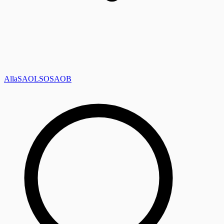
Alla
SAOL
SO
SAOB