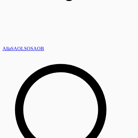
Alla
SAOL
SO
SAOB