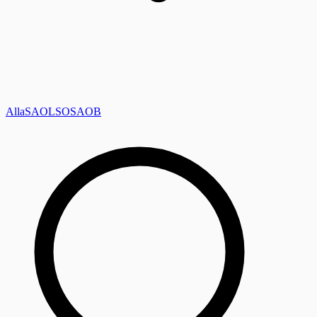
Alla
SAOL
SO
SAOB