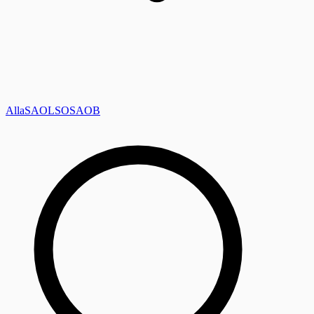
Alla
SAOL
SO
SAOB