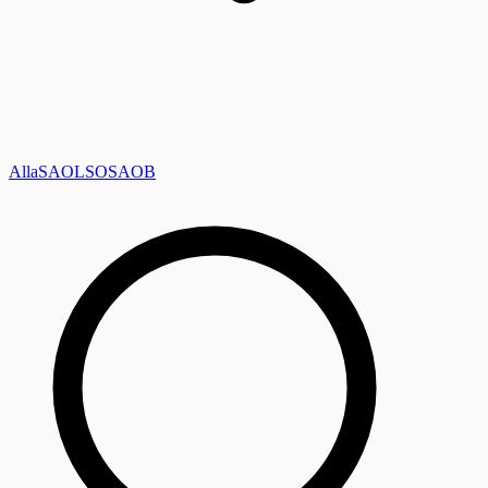
Alla
SAOL
SO
SAOB