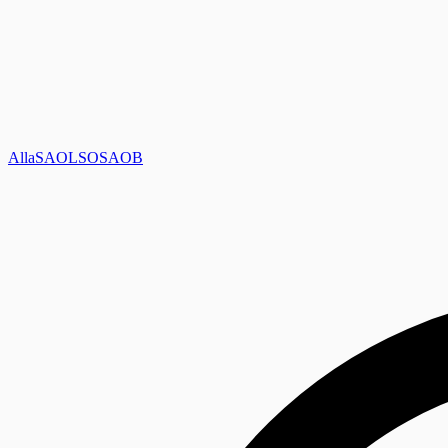
Alla
SAOL
SO
SAOB