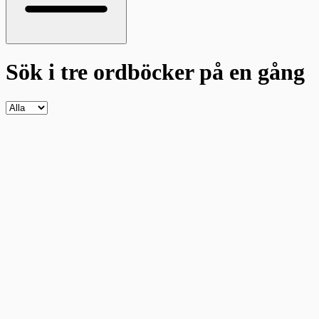
Sök i tre ordböcker
på en gång