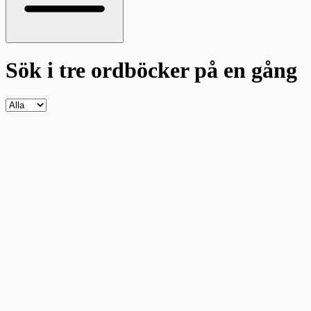
Sök i tre ordböcker
på en gång