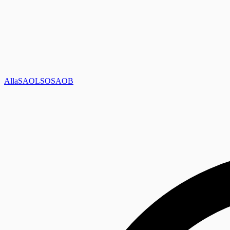
Alla
SAOL
SO
SAOB