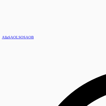
Alla
SAOL
SO
SAOB