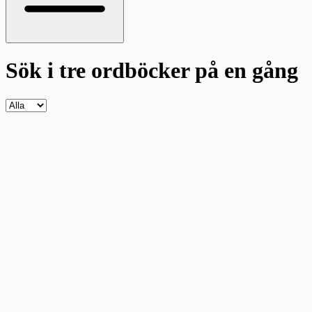
Sök i tre ordböcker
på en gång