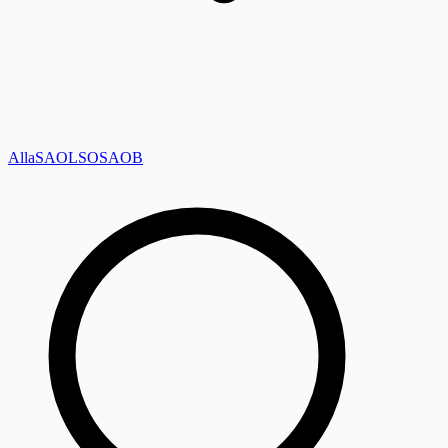
Alla
SAOL
SO
SAOB